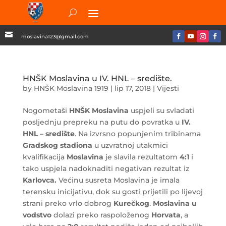

moslavina123@gmail.com
HNŠK Moslavina u IV. HNL – središte.
by
HNŠK Moslavina 1919
|
lip 17, 2018
|
Vijesti
Nogometaši
HNŠK Moslavina
uspjeli su svladati
posljednju prepreku na putu do povratka u
IV.
HNL – središte
. Na izvrsno popunjenim tribinama
Gradskog stadiona
u uzvratnoj utakmici
kvalifikacija
Moslavina
je slavila rezultatom
4:1
i
tako uspjela nadoknaditi negativan rezultat iz
Karlovca.
Većinu susreta Moslavina je imala
terensku inicijativu, dok su gosti prijetili po lijevoj
strani preko vrlo dobrog
Kurečkog
.
Moslavina
u
vodstvo
dolazi preko raspoloženog
Horvata
, a