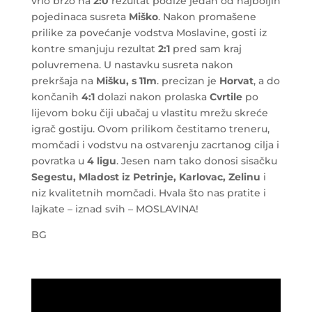
vrlo brzo
na
2:0
rezultat podiže jedan od najboljih
pojedinaca susreta
Miško
. Nakon promašene
prilike za povećanje vodstva Moslavine, gosti iz
kontre smanjuju rezultat
2:1
pred sam kraj
poluvremena. U nastavku susreta nakon
prekršaja na
Mišku, s 11m
. precizan je
Horvat
, a do
končanih
4:1
dolazi nakon prolaska
Cvrtile
po
lijevom boku čiji ubačaj u vlastitu mrežu skreće
igrač gostiju. Ovom prilikom čestitamo treneru,
momčadi i vodstvu na ostvarenju zacrtanog cilja i
povratka u
4 ligu
. Jesen nam tako donosi sisačku
Segestu, Mladost iz Petrinje, Karlovac, Zelinu
i
niz kvalitetnih momčadi. Hvala što nas pratite i
lajkate – iznad svih – MOSLAVINA!
BG