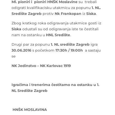
Ml. pioniri i pioniri HNŠK Moslavine
su trebali
odigrati kvalifikacisku utakmicu za popunu
1. NL.
Središte Zagreb
protiv
Nk Frankopan
iz
Siska
.
Zbog kratkog roka odigravanja utakmice gosti iz
Siska
odustali su od odigravanja iste te čestitali
nam na ostanku u
HNL Središte
.
Drugi par za popunu
1. NL središte Zagreb
igra
30.06.2016
s početkom
17:30h / 19:00h
a sastaju
se
NK Jedinstvo – NK Karlovac 1919
Igračima i trenerima čestitamo na ostanku u 1.
NL Središte Zagreb
HNŠK MOSLAVINA