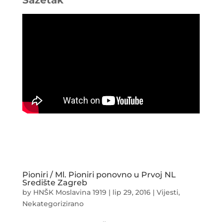
Pioniri / Ml. Pioniri ponovno u Prvoj NL
Središte Zagreb
by
HNŠK Moslavina 1919
|
lip 29, 2016
|
Vijesti
,
Nekategorizirano