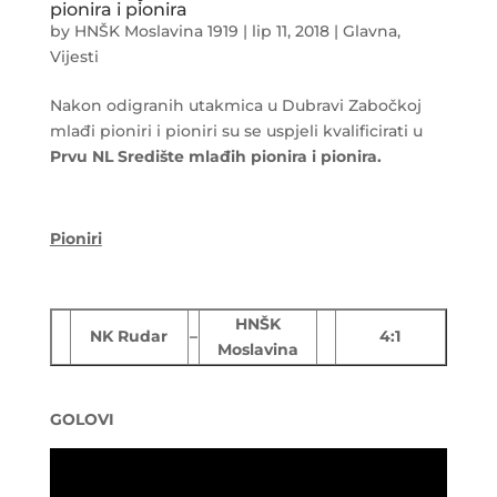
pionira i pionira
by
HNŠK Moslavina 1919
|
lip 11, 2018
|
Glavna
,
Vijesti
Nakon odigranih utakmica u Dubravi Zabočkoj
mlađi pioniri i pioniri su se uspjeli kvalificirati u
Prvu NL Središte mlađih pionira i pionira.
Pioniri
HNŠK
NK Rudar
–
4:1
Moslavina
GOLOVI