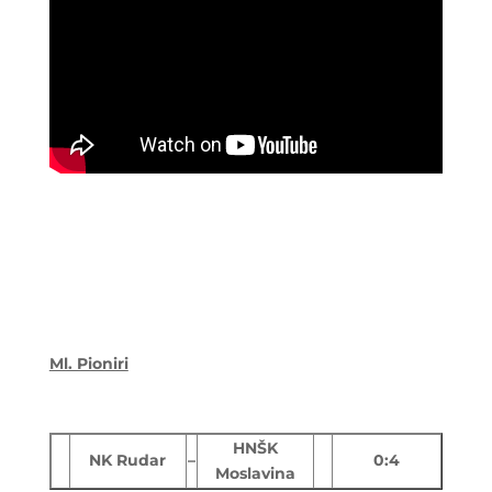
Ml. Pioniri
HNŠK
NK Rudar
–
0:4
Moslavina