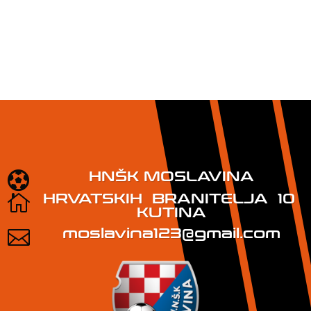
HNŠK MOSLAVINA

HRVATSKIH BRANITELJA 10

KUTINA
moslavina123@gmail.com
