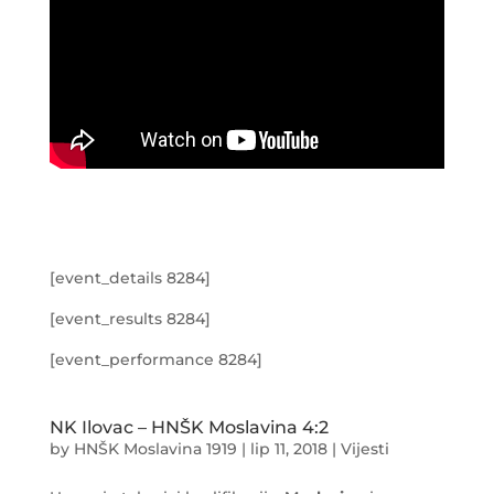
[event_details 8284]
[event_results 8284]
[event_performance 8284]
NK Ilovac – HNŠK Moslavina 4:2
by
HNŠK Moslavina 1919
|
lip 11, 2018
|
Vijesti