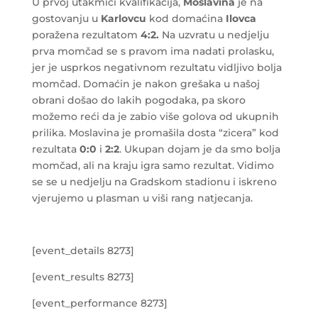
U prvoj utakmici kvalifikacija,
Moslavina
je na
gostovanju u
Karlovcu
kod domaćina
Ilovca
poražena rezultatom
4:2.
Na uzvratu u nedjelju
prva momčad se s pravom ima nadati prolasku,
jer je usprkos negativnom rezultatu vidljivo bolja
momčad. Domaćin je nakon grešaka u našoj
obrani došao do lakih pogodaka, pa skoro
možemo reći da je zabio više golova od ukupnih
prilika. Moslavina je promašila dosta “zicera” kod
rezultata
0:0
i
2:2
. Ukupan dojam je da smo bolja
momčad, ali na kraju igra samo rezultat. Vidimo
se se u nedjelju na Gradskom stadionu i iskreno
vjerujemo u plasman u viši rang natjecanja.
[event_details 8273]
[event_results 8273]
[event_performance 8273]