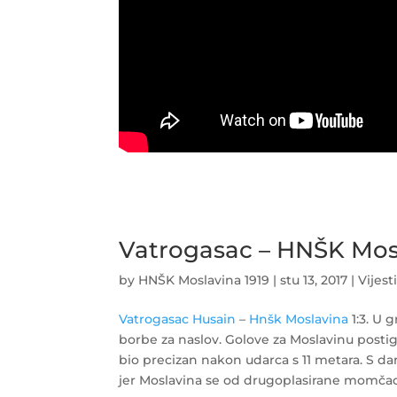
Vatrogasac – HNŠK Mosl
by
HNŠK Moslavina 1919
|
stu 13, 2017
|
Vijest
Vatrogasac Husain
–
Hnšk Moslavina
1:3. U 
borbe za naslov. Golove za Moslavinu postig
bio precizan nakon udarca s 11 metara. S da
jer Moslavina se od drugoplasirane momčad