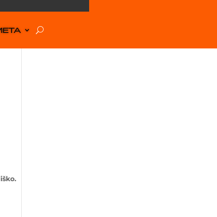
META
iško.