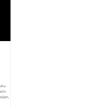
avku
aćin
oljan,