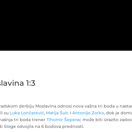
avina 1:3
i
gradskom derbiju Moslavina odnosi nova važna tri boda u nast
li su
Luka Lončarević
,
Matija Šulc
i
Antonijo Zorko
, dok je dom
našnja tri boda trener
Tihomir Šeperac
može biti izrazito zadov
i Sloge odvojila na 6 bodova prednosti.