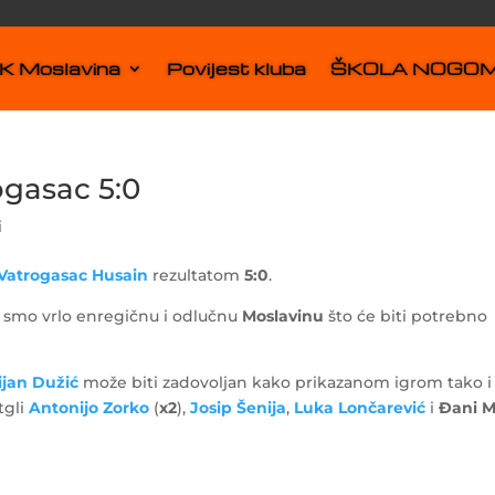
 Moslavina
Povijest kluba
ŠKOLA NOGO
gasac 5:0
i
Vatrogasac Husain
rezultatom
5:0
.
li smo vrlo enregičnu i odlučnu
Moslavinu
što će biti potrebno
ijan Dužić
može biti zadovoljan kako prikazanom igrom tako i
tgli
Antonijo Zorko
(
x2
),
Josip Šenija
,
Luka Lončarević
i
Đani M