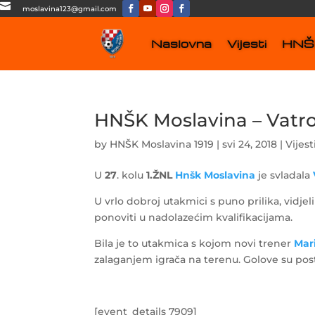

moslavina123@gmail.com
Naslovna
Vijesti
HNŠK
HNŠK Moslavina – Vatro
by
HNŠK Moslavina 1919
|
svi 24, 2018
|
Vijest
U
27
. kolu
1.ŽNL
Hnšk Moslavina
je svladala
U vrlo dobroj utakmici s puno prilika, vidje
ponoviti u nadolazećim kvalifikacijama.
Bila je to utakmica s kojom novi trener
Mar
zalaganjem igrača na terenu. Golove su pos
[event_details 7909]