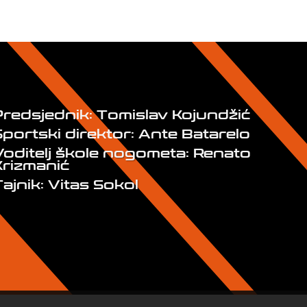
Predsjednik: Tomislav Kojundžić
Sportski direktor: Ante Batarelo
Voditelj škole nogometa: Renato
Krizmanić
ajnik: Vitas Sokol