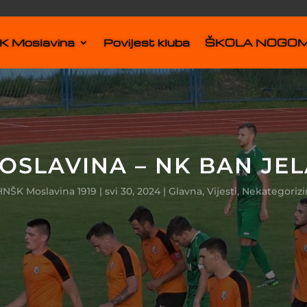
 Moslavina
Povijest kluba
ŠKOLA NOGO
SLAVINA – NK BAN JEL
HNŠK Moslavina 1919
|
svi 30, 2024
|
Glavna
,
Vijesti
,
Nekategorizi