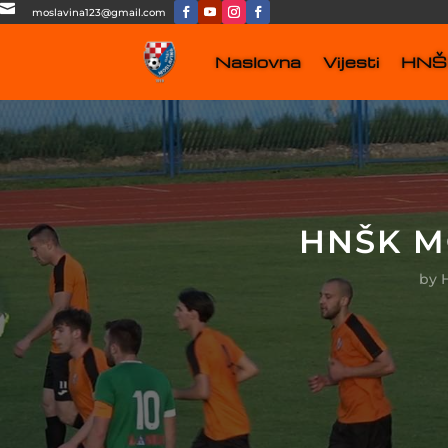

moslavina123@gmail.com
Naslovna
Vijesti
HNŠK
HNŠK MO
by