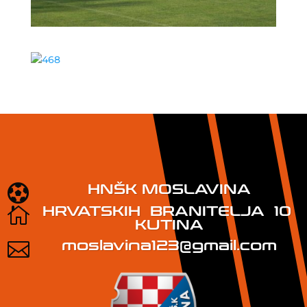
HNŠK MOSLAVINA

HRVATSKIH BRANITELJA 10

KUTINA
moslavina123@gmail.com
