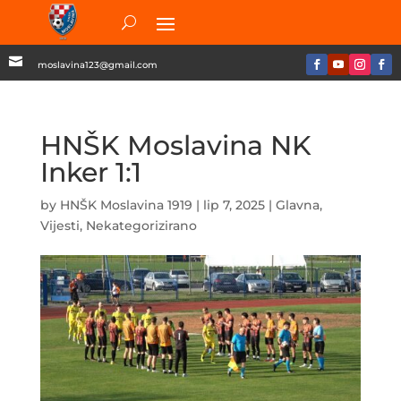

moslavina123@gmail.com
HNŠK Moslavina NK
Inker 1:1
by
HNŠK Moslavina 1919
|
lip 7, 2025
|
Glavna
,
Vijesti
,
Nekategorizirano