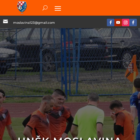

moslavina123@gmail.com