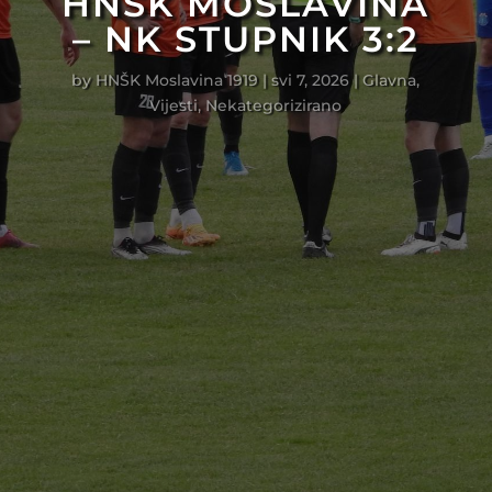
HNŠK MOSLAVINA
– NK STUPNIK 3:2
by
HNŠK Moslavina 1919
|
svi 7, 2026
|
Glavna
,
Vijesti
,
Nekategorizirano