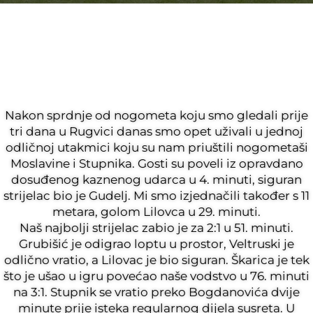
Nakon sprdnje od nogometa koju smo gledali prije
tri dana u Rugvici danas smo opet uživali u jednoj
odličnoj utakmici koju su nam priuštili nogometaši
Moslavine i Stupnika. Gosti su poveli iz opravdano
dosuđenog kaznenog udarca u 4. minuti, siguran
strijelac bio je Gudelj. Mi smo izjednačili također s 11
metara, golom Lilovca u 29. minuti.
Naš najbolji strijelac zabio je za 2:1 u 51. minuti.
Grubišić je odigrao loptu u prostor, Veltruski je
odlično vratio, a Lilovac je bio siguran. Škarica je tek
što je ušao u igru povećao naše vodstvo u 76. minuti
na 3:1. Stupnik se vratio preko Bogdanovića dvije
minute prije isteka regularnog dijela susreta. U