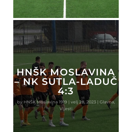
HNŠK MOSLAVINA
– NK SUTLA-LADUČ
4:3
by
HNŠK Moslavina 1919
|
velj 28, 2023
|
Glavna
,
Vijesti