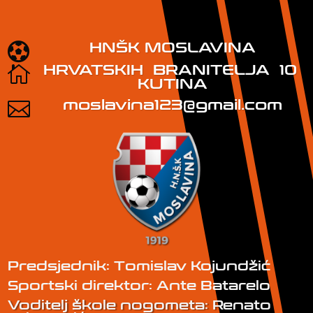
HNŠK MOSLAVINA

HRVATSKIH BRANITELJA 10

KUTINA
moslavina123@gmail.com

Predsjednik: Tomislav Kojundžić
Sportski direktor: Ante Batarelo
Voditelj škole nogometa: Renato