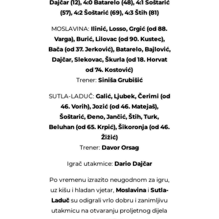
Dajčar (12), 4:0 Batarelo (48), 4:1 Šoštarić
(57), 4:2 Šoštarić (69), 4:3 Štih (81)
MOSLAVINA:
Ilinić, Losso, Grgić (od 88.
Varga), Burić, Lilovac (od 90. Kustec),
Bača (od 37. Jerković), Batarelo, Bajlović,
Dajčar, Slekovac, Škurla (od 18. Horvat
od 74. Kostović)
Trener:
Siniša Grubišić
SUTLA-LADUČ:
Galić, Ljubek, Čerimi (od
46. Vorih), Jozić (od 46. Matejaš),
Šoštarić, Đeno, Jančić, Štih, Turk,
Beluhan (od 65. Krpić), Šikoronja (od 46.
Žižić)
Trener:
Davor Orsag
Igrač utakmice:
Dario Dajčar
Po vremenu izrazito neugodnom za igru,
uz kišu i hladan vjetar,
Moslavina
i
Sutla-
Laduč
su odigrali vrlo dobru i zanimljivu
utakmicu na otvaranju proljetnog dijela