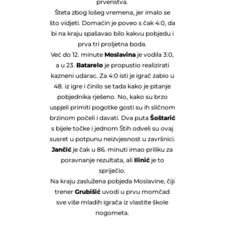
prvenstva.
Šteta zbog lošeg vremena, jer imalo se
što vidjeti. Domaćin je poveo s čak 4:0, da
bi na kraju spašavao bilo kakvu pobjedu i
prva tri proljetna boda.
Već do 12. minute
Moslavina
je vodila 3:0,
a u 23.
Batarelo
je propustio realizirati
kazneni udarac. Za 4:0 isti je igrač zabio u
48. iz igre i činilo se tada kako je pitanje
pobjednika rješeno. No, kako su brzo
uspjeli primiti pogotke gosti su ih sličnom
brzinom počeli i davati. Dva puta
Šoštarić
s bijele točke i jednom Štih odveli su ovaj
susret u potpunu neizvjesnost u završnici.
Jančić
je čak u 86. minuti imao priliku za
poravnanje rezultata, ali
Ilinić
je to
spriječio.
Na kraju zaslužena pobjeda Moslavine, čiji
trener
Grubišić
uvodi u prvu momčad
sve više mladih igrača iz vlastite škole
nogometa.