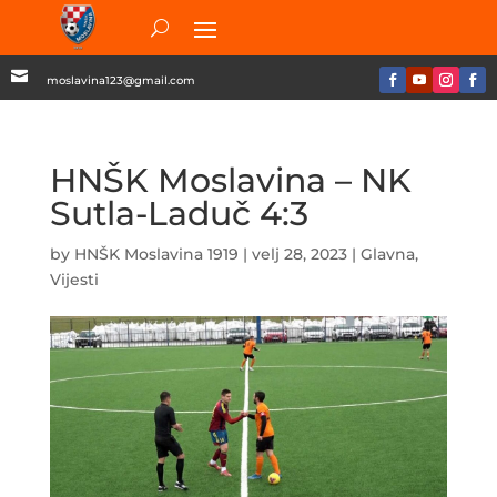

moslavina123@gmail.com
HNŠK Moslavina – NK
Sutla-Laduč 4:3
by
HNŠK Moslavina 1919
|
velj 28, 2023
|
Glavna
,
Vijesti