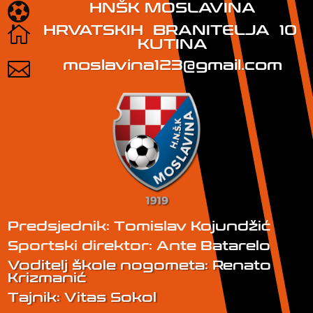
HNŠK MOSLAVINA

HRVATSKIH BRANITELJA 10

KUTINA
moslavina123@gmail.com

Predsjednik: Tomislav Kojundžić
Sportski direktor: Ante Batarelo
Voditelj škole nogometa: Renato
Krizmanić
Tajnik: Vitas Sokol