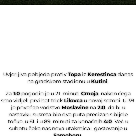
Uvjerljiva pobjeda protiv
Topa
iz
Kerestinca
danas
na gradskom stadionu u
Kutini
.
Za
1:0
pogodio je u 21. minuti
Crnoja
, nakon čega
smo vidjeli prvi hat trick
Lilovca
u novoj sezoni. U 39.
je povećao vodstvo
Moslavine
na
2:0
, da bi u
nastavku susreta bio dva puta precizan s bijele
točke, u 61. i u 89. minuti za konačnih
4:0
. Već u
subotu čeka nas nova utakmica i gostovanje u
Samoboru
.