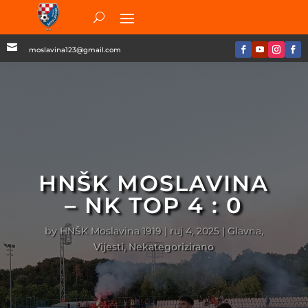

moslavina123@gmail.com
HNŠK MOSLAVINA
– NK TOP 4 : 0
by
HNŠK Moslavina 1919
|
ruj 4, 2025
|
Glavna
,
Vijesti
,
Nekategorizirano