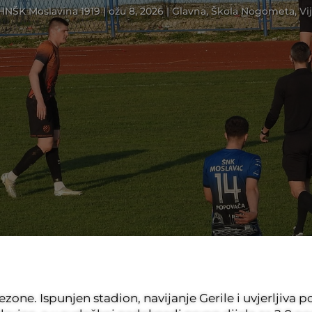
HNŠK Moslavina 1919
|
ožu 8, 2026
|
Glavna
,
Škola Nogometa
,
Vi
zone. Ispunjen stadion, navijanje Gerile i uvjerljiva 