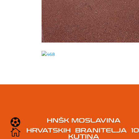
HNŠK MOSLAVINA

HRVATSKIH BRANITELJA 1

KUTINA