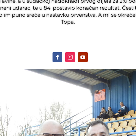
oslavine, a u sudačkoj nadoknadi prvog dijela za 2:0
zneni udarac, te u 84. postavio konačan rezultat. Čest
mo im puno sreće u nastavku prvenstva. A mi se okre
Topa.