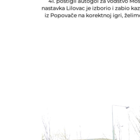
41. postigli autogol za vodstvo M
nastavka Lilovac je izborio i zabio ka
iz Popovače na korektnoj igri, želi