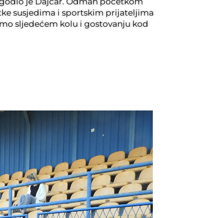
 pogodio je Dajčar. Odmah početkom
itke susjedima i sportskim prijateljima
ćemo sljedećem kolu i gostovanju kod