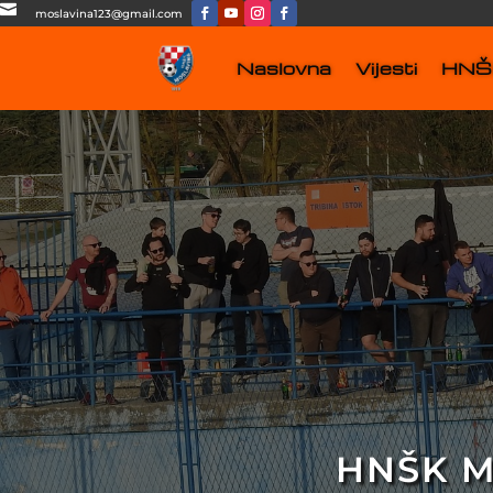

moslavina123@gmail.com
Naslovna
Vijesti
HNŠK
HNŠK M