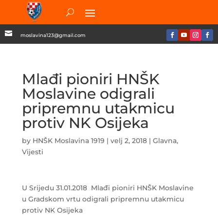

moslavina123@gmail.com
Mlađi pioniri HNŠK
Moslavine odigrali
pripremnu utakmicu
protiv NK Osijeka
by
HNŠK Moslavina 1919
|
velj 2, 2018
|
Glavna
,
Vijesti
U Srijedu 31.01.2018 Mlađi pioniri HNŠK Moslavine
u Gradskom vrtu odigrali pripremnu utakmicu
protiv NK Osijeka