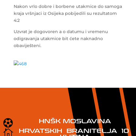
Nakon vrlo dobre i borbene utakmice do samoga
kraja vršnjaci iz Osijeka pobijedili su rezultatom
4:2
Uzvrat je dogovoren a o datumu i vremenu
odigravanja utakmice bit ćete naknadno
obaviješteni.
HNŠK MOSLAVINA

HRVATSKIH BRANITELJA 10
