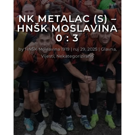
NK METALAC (S) –
HNŠK MOSLAVINA
0 : 3
by
HNŠK Moslavina 1919
|
ruj 29, 2025
|
Glavna
,
Vijesti
,
Nekategorizirano