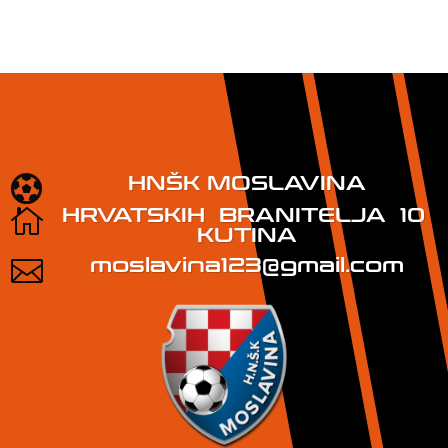
HNŠK MOSLAVINA

HRVATSKIH BRANITELJA 10

KUTINA
moslavina123@gmail.com
