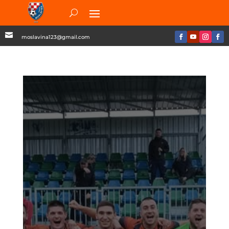

moslavina123@gmail.com