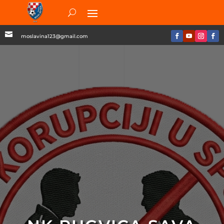

moslavina123@gmail.com