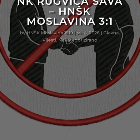
NK RUGVICA SAVA
– HNŠK
MOSLAVINA 3:1
by
HNŠK Moslavina 1919
|
svi 4, 2026
|
Glavna
,
Vijesti
,
Nekategorizirano