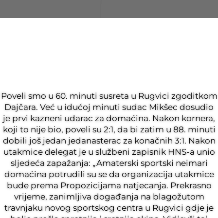
Poveli smo u 60. minuti susreta u Rugvici zgoditkom
Dajčara. Već u idućoj minuti sudac Mikšec dosudio
je prvi kazneni udarac za domaćina. Nakon kornera,
koji to nije bio, poveli su 2:1, da bi zatim u 88. minuti
dobili još jedan jedanasterac za konačnih 3:1. Nakon
utakmice delegat je u službeni zapisnik HNS-a unio
sljedeća zapažanja: „Amaterski sportski neimari
domaćina potrudili su se da organizacija utakmice
bude prema Propozicijama natjecanja. Prekrasno
vrijeme, zanimljiva događanja na blagožutom
travnjaku novog sportskog centra u Rugvici gdje je