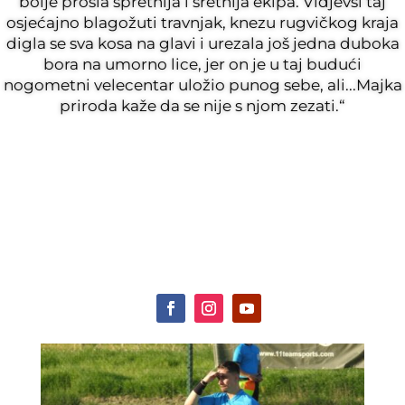
bolje prošla spretnija i sretnija ekipa. Vidjevši taj
osjećajno blagožuti travnjak, knezu rugvičkog kraja
digla se sva kosa na glavi i urezala još jedna duboka
bora na umorno lice, jer on je u taj budući
nogometni velecentar uložio punog sebe, ali...Majka
priroda kaže da se nije s njom zezati.“