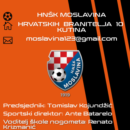
HNŠK MOSLAVINA

HRVATSKIH BRANITELJA 10

KUTINA
moslavina123@gmail.com

Predsjednik: Tomislav Kojundžić
Sportski direktor: Ante Batarelo
Voditelj škole nogometa: Renato
Krizmanić