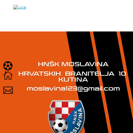
HNŠK MOSLAVINA

HRVATSKIH BRANITELJA 10

KUTINA
moslavina123@gmail.com
