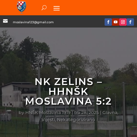

moslavina123@gmail.com
NK ZELINS –
HHNŠK
MOSLAVINA 5:2
by
HNŠK Moslavina 1919
|
tra 28, 2025
|
Glavna
,
Vijesti
,
Nekategorizirano