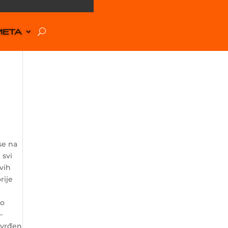
META
se na
 svi
vih
rije
a
io
–
otvrđen