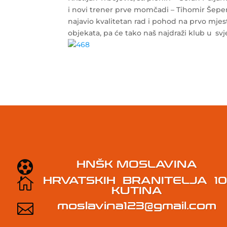
i novi trener prve momčadi – Tihomir Šeper
najavio kvalitetan rad i pohod na prvo mjest
objekata, pa će tako naš najdraži klub u s
HNŠK MOSLAVINA

HRVATSKIH BRANITELJA 1

KUTINA
moslavina123@gmail.com
