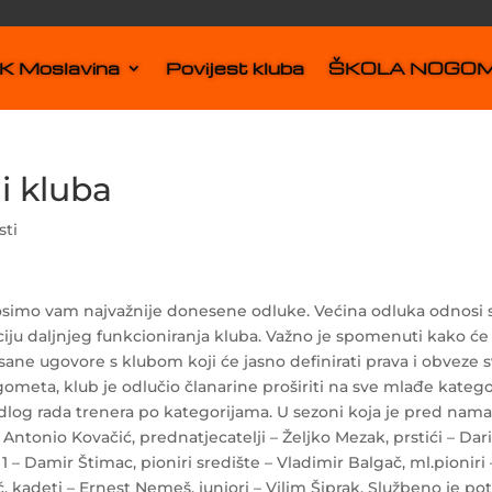
 Moslavina
Povijest kluba
ŠKOLA NOGO
i kluba
sti
nosimo vam najvažnije donesene odluke. Većina odluka odnosi 
iju daljnjeg funkcioniranja kluba. Važno je spomenuti kako će
sane ugovore s klubom koji će jasno definirati prava i obveze s
gometa, klub je odlučio članarine proširiti na sve mlađe katego
ijedlog rada trenera po kategorijama. U sezoni koja je pred nam
 Antonio Kovačić, prednatjecatelji – Željko Mezak, prstići – Dar
1 – Damir Štimac, pioniri središte – Vladimir Balgač, ml.pioniri 
arić, kadeti – Ernest Nemeš, juniori – Vilim Šiprak. Službeno je p