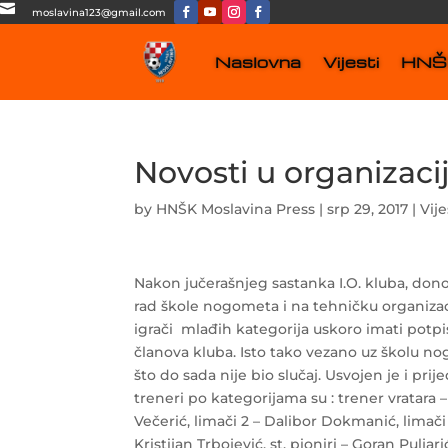

moslavina123@gmail.com
Naslovna
Vijesti
HNŠK
Novosti u organizacij
by
HNŠK Moslavina Press
|
srp 29, 2017
|
Vije
Nakon jučerašnjeg sastanka I.O. kluba, do
rad škole nogometa i na tehničku organizac
igrači mlađih kategorija uskoro imati potpi
članova kluba. Isto tako vezano uz školu no
što do sada nije bio slučaj. Usvojen je i pr
treneri po kategorijama su : trener vratara –
Večerić, limači 2 – Dalibor Dokmanić, limači 
Kristijan Trbojević, st. pioniri – Goran Pulj