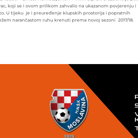
ac, koji se i ovom prilikom zahvalio na ukazanom povjerenju i
o. U tijeku je i preuređenje klupskih prostorija i popratnih
vježem narančastom ruhu krenuti prema novoj sezoni 2017/18.
0
T