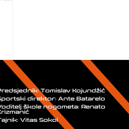
Predsjednik: Tomislav Kojundžić
Sportski direktor: Ante Batarelo
Voditelj škole nogometa: Renato
Krizmanić
ajnik: Vitas Sokol