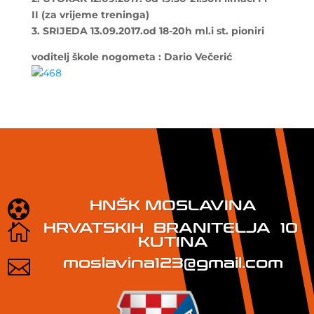
II
(za vrijeme treninga)
3. SRIJEDA 13.09.2017.od 18-20h ml.i st. pioniri
voditelj škole nogometa : Dario Večerić
HNŠK MOSLAVINA

HRVATSKIH BRANITELJA 10

KUTINA
moslavina123@gmail.com
