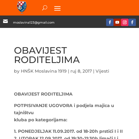

moslavina123@gmail.com
OBAVIJEST
RODITELJIMA
by
HNŠK Moslavina 1919
|
ruj 8, 2017
|
Vijesti
OBAVIJEST RODITELJIMA
POTPISIVANJE UGOVORA i podjela majica u
tajništvu
kluba po kategorijama:
1. PONEDJELJAK 11.09.2017. od 18-20h prstići I i II
2. UTORAK 12.09.2017. od 19:30-21:30h limači I i