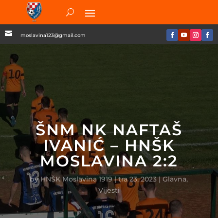

moslavina123@gmail.com
ŠNM NK NAFTAŠ
IVANIĆ – HNŠK
MOSLAVINA 2:2
by
HNŠK Moslavina 1919
|
tra 23, 2023
|
Glavna
,
Vijesti