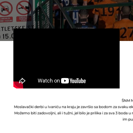
ŠNM NK
Moslavački derbi u Ivaniću na kraju je završio sa bodom za svaku eki
Možemo biti zadovoljni, ali i tužni, jel bilo je prilika i za sva 3 boda
im pu