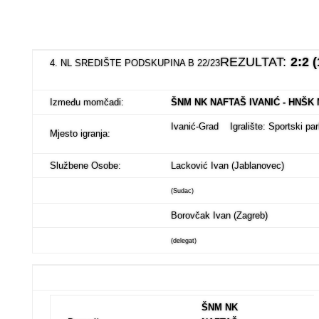
REZULTAT:
2:2 (
4. NL SREDIŠTE PODSKUPINA B 22/23
Između momčadi:
ŠNM NK NAFTAŠ IVANIĆ - HNŠK
Ivanić-Grad Igralište: Sportski pa
Mjesto igranja:
Službene Osobe:
Lacković Ivan (Jablanovec)
(Sudac)
Borovčak Ivan (Zagreb)
(delegat)
ŠNM NK