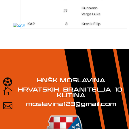
Kunovec-
27
Varga Luka
KAP
8
Krsnik Filip
HNŠK MOSLAVINA

HRVATSKIH BRANITELJA 10

KUTINA
moslavina123@gmail.com
