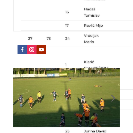
Hadaš
16
Tomislav
17
Ravlić Mijo
Vrdoljak
27
73
24
Mario
Klarić
1
Petar05/06(V)
Ivanković
2
Dorijan
10
Belavić Luka
18
Miličević Ivan
Matijević
19
Mateo
25
Jurina David