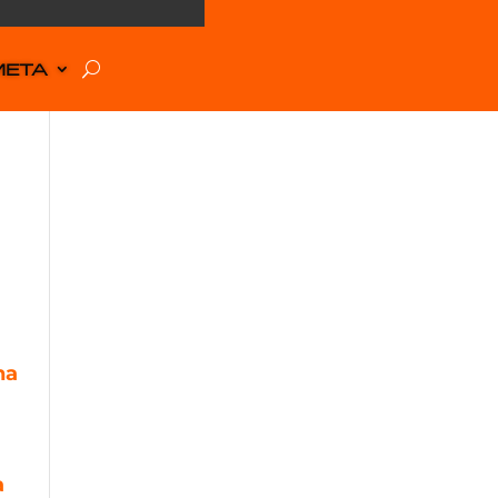
META
na
na