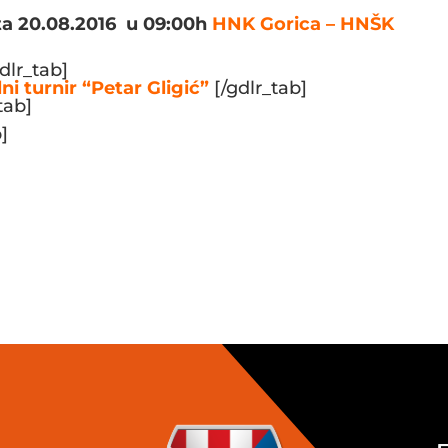
a 20.08.2016 u 09:00h
HNK Gorica – HNŠK
dlr_tab]
i turnir “Petar Gligić”
[/gdlr_tab]
tab]
]