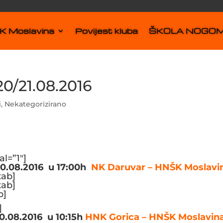
 Moslavina
Povijest kluba
ŠKOLA NOGO
0/21.08.2016
i
,
Nekategorizirano
al=”1″]
0.08.2016 u 17:00h
NK Daruvar – HNŠK Moslavi
tab]
tab]
b]
]
.08.2016 u 10:15h
HNK Gorica – HNŠK Moslavi