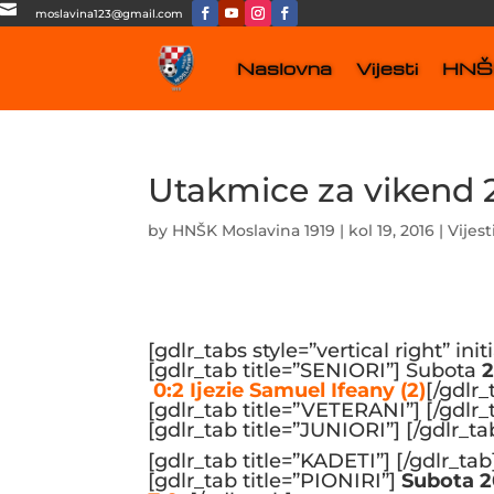

moslavina123@gmail.com
Naslovna
Vijesti
HNŠK
Utakmice za vikend 2
by
HNŠK Moslavina 1919
|
kol 19, 2016
|
Vijest
[gdlr_tabs style=”vertical right” initi
[gdlr_tab title=”SENIORI”] Subota
2
0:2 Ijezie Samuel Ifeany (2)
[/gdlr_
[gdlr_tab title=”VETERANI”] [/gdlr_
[gdlr_tab title=”JUNIORI”] [/gdlr_ta
[gdlr_tab title=”KADETI”] [/gdlr_tab
[gdlr_tab title=”PIONIRI”]
Subota 20