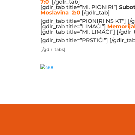
7:0
[/gdlr_tab]
[gdlr_tab title=”Ml. PIONIRI”]
Subot
Moslavina 2:0
[/gdlr_tab]
[gdlr_tab title=”PIONIRI NS KT”] [/g
[gdlr_tab title=”LIMAĆI”]
Memorijaln
[gdlr_tab title=”Ml. LIMAĆI”] [/gdlr_
[gdlr_tab title=”PRSTIĆI”] [/gdlr_tab
[/gdlr_tabs]