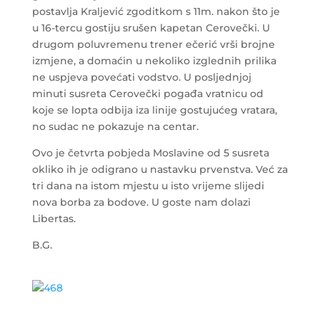
postavlja Kraljević zgoditkom s 11m. nakon što je
u 16-tercu gostiju srušen kapetan Cerovečki. U
drugom poluvremenu trener ečerić vrši brojne
izmjene, a domaćin u
nekoliko izglednih prilika
ne uspjeva povećati vodstvo. U posljednjoj
minuti susreta Cerovečki pogađa vratnicu od
koje se lopta odbija iza linije gostujućeg vratara,
no sudac ne pokazuje na centar.
Ovo je četvrta pobjeda Moslavine od 5 susreta
okliko ih je odigrano u nastavku prvenstva. Već za
tri dana na istom mjestu u isto vrijeme slijedi
nova borba za bodove. U goste nam dolazi
Libertas.
B.G.