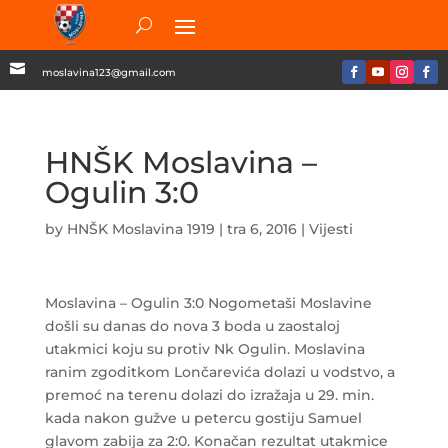

moslavina123@gmail.com
HNŠK Moslavina –
Ogulin 3:0
by
HNŠK Moslavina 1919
|
tra 6, 2016
|
Vijesti
Moslavina – Ogulin 3:0 Nogometaši Moslavine
došli su danas do nova 3 boda u zaostaloj
utakmici koju su protiv Nk Ogulin. Moslavina
ranim zgoditkom Lončarevića dolazi u vodstvo, a
premoć na terenu dolazi do izražaja u 29. min.
kada nakon gužve u petercu gostiju Samuel
glavom zabija za 2:0. Konačan rezultat utakmice