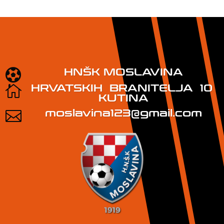
HNŠK MOSLAVINA

HRVATSKIH BRANITELJA 10

KUTINA
moslavina123@gmail.com
